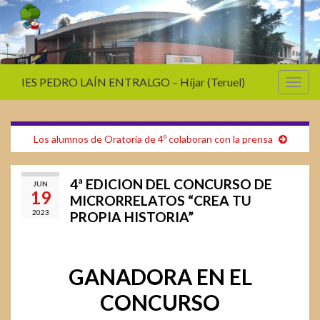
IES PEDRO LAÍN ENTRALGO – Híjar (Teruel)
Alter
la
nave
Los alumnos de Oratoria de 4º colaboran con la prensa
4ª EDICION DEL CONCURSO DE
JUN
19
MICRORRELATOS “CREA TU
2023
PROPIA HISTORIA”
GANADORA EN EL
CONCURSO