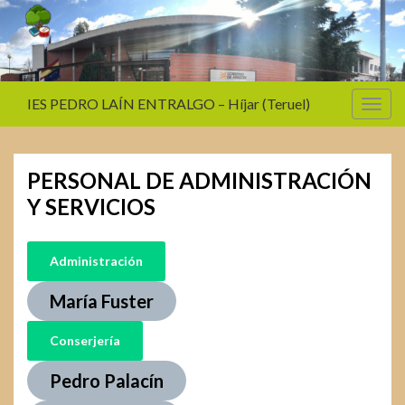
IES PEDRO LAÍN ENTRALGO – Híjar (Teruel)
Alter
la
nave
PERSONAL DE ADMINISTRACIÓN
Y SERVICIOS
Administración
María Fuster
Conserjería
Pedro Palacín