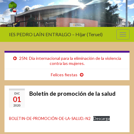
IES PEDRO LAÍN ENTRALGO – Híjar (Teruel)
Alter
la
nave
25N: Día internacional para la eliminación de la violencia
contra las mujeres.
Felices fiestas
Boletín de promoción de la salud
DIC
01
2020
BOLETIN-DE-PROMOCIÓN-DE-LA-SALUD.-N2
Descarga