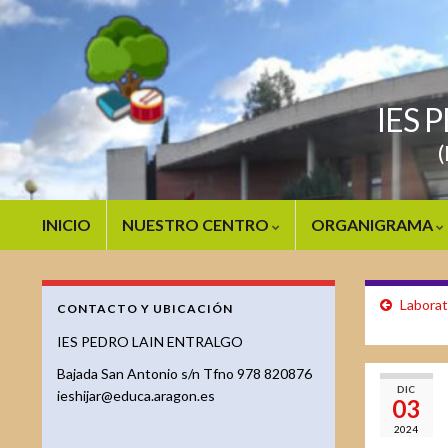
IES 
(
INICIO
NUESTRO CENTRO
ORGANIGRAMA
Laborat
CONTACTO Y UBICACIÓN
IES PEDRO LAIN ENTRALGO
Bajada San Antonio s/n Tfno 978 820876
DIC
ieshijar@educa.aragon.es
03
2024