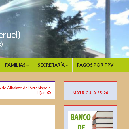
ruel)
s)
FAMILIAS
SECRETARÍA
PAGOS POR TPV
co de Albalate del Arzobispo e
Híjar
MATRICULA 25-26