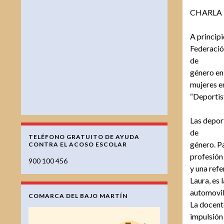
CHARLA 
A principi
Federació
de
género en 
mujeres e
“Deportist
Las deport
de
TELÉFONO GRATUITO DE AYUDA
género. Pa
CONTRA EL ACOSO ESCOLAR
profesión
900 100 456
y una ref
Laura, es
automovil
COMARCA DEL BAJO MARTÍN
La docente
impulsión 