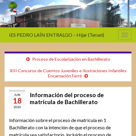
IES PEDRO LAÍN ENTRALGO – Híjar (Teruel)
Alter
la
nave
Proceso de Escolarización en Bachillerato
XIII Concurso de Cuentos Juveniles e Ilustraciones Infantiles
Encarnación Ferré
Información del proceso de
JUN
18
matrícula de Bachillerato
2026
Información sobre el proceso de matrícula en 1
Bachillerato con la intención de que el proceso de
matrícula sea satisfactorio, incluido el proceso de